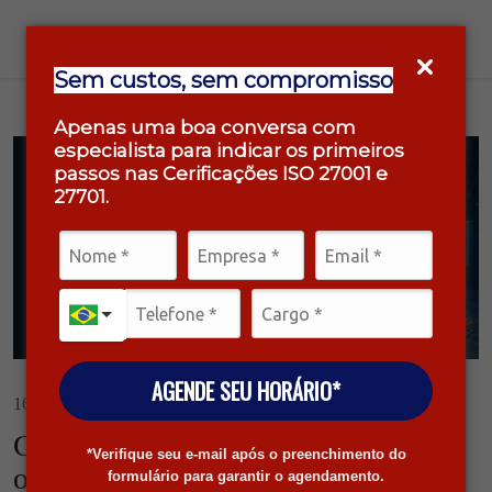
Sem custos, sem compromisso
Apenas uma boa conversa com
especialista para indicar os primeiros
passos nas Cerificações ISO 27001 e
27701.
AGENDE SEU HORÁRIO*
16/05/2025 / Tecnologia
CPI das Bets e a ponta do iceberg:
*Verifique seu e-mail após o preenchimento do
onde está a segurança da informação
formulário para garantir o agendamento.