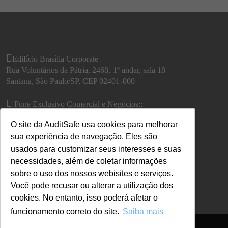
Edifício Brasília Corporate
Rua Voluntários da Pátria, 2468, 1º andar, sala 18
Santana, São Paulo/SP, CEP 02401-000
Fone Exclusivo Comercial e Negócios::
São Paulo: (11) 2122-0203
O site da AuditSafe usa cookies para melhorar
Outras áreas, utilizar o
Fale conosco
sua experiência de navegação. Eles são
usados para customizar seus interesses e suas
necessidades, além de coletar informações
sobre o uso dos nossos webisites e serviços.
Você pode recusar ou alterar a utilização dos
cookies. No entanto, isso poderá afetar o
funcionamento correto do site.
Saiba mais