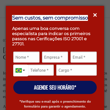
Sem custos, sem compromisso
Apenas uma boa conversa com
especialista para indicar os primeiros
passos nas Cerificações ISO 27001 e
07/05/2024 / Tecnologia
27701.
[ARTIGO] IoT e a Segurança
Cibernética.
IoT, ou Internet das Coisas, refere-se a um sistema de dispositivos
interconectados, que têm a capacidade de coletar e trocar dados
através da internet. Esses dispositivos podem variar desde objetos
AGENDE SEU HORÁRIO*
comuns do dia a dia, como eletrodomésticos e wearables, até
equipamentos industriais complexos.
*Verifique seu e-mail após o preenchimento do
A essência da IoT está na capacidade desses dispositivos de se
formulário para garantir o agendamento.