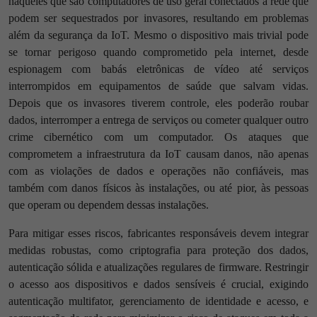
naqueles que são computadores de uso geral conectados à rede que
podem ser sequestrados por invasores, resultando em problemas
além da segurança da IoT. Mesmo o dispositivo mais trivial pode
se tornar perigoso quando comprometido pela internet, desde
espionagem com babás eletrônicas de vídeo até serviços
interrompidos em equipamentos de saúde que salvam vidas.
Depois que os invasores tiverem controle, eles poderão roubar
dados, interromper a entrega de serviços ou cometer qualquer outro
crime cibernético com um computador. Os ataques que
comprometem a infraestrutura da IoT causam danos, não apenas
com as violações de dados e operações não confiáveis, mas
também com danos físicos às instalações, ou até pior, às pessoas
que operam ou dependem dessas instalações.
Para mitigar esses riscos, fabricantes responsáveis devem integrar
medidas robustas, como criptografia para proteção dos dados,
autenticação sólida e atualizações regulares de firmware. Restringir
o acesso aos dispositivos e dados sensíveis é crucial, exigindo
autenticação multifator, gerenciamento de identidade e acesso, e