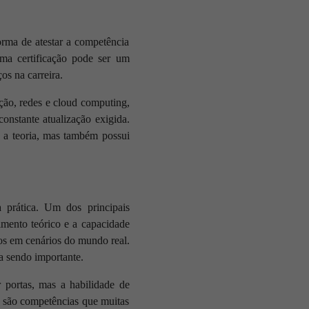
orma de atestar a competência
ma certificação pode ser um
s na carreira.
ção, redes e cloud computing,
constante atualização exigida.
e a teoria, mas também possui
a prática. Um dos principais
imento teórico e a capacidade
os em cenários do mundo real.
a sendo importante.
r portas, mas a habilidade de
s são competências que muitas