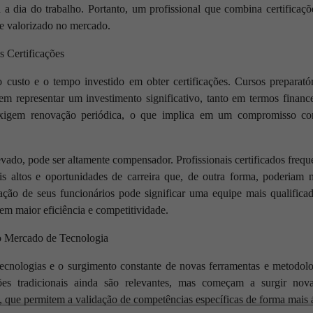
a dia do trabalho. Portanto, um profissional que combina certificaç
te valorizado no mercado.
 Certificações
 custo e o tempo investido em obter certificações. Cursos preparatór
em representar um investimento significativo, tanto em termos finan
s exigem renovação periódica, o que implica em um compromisso co
evado, pode ser altamente compensador. Profissionais certificados freq
is altos e oportunidades de carreira que, de outra forma, poderiam n
icação de seus funcionários pode significar uma equipe mais qualific
 em maior eficiência e competitividade.
no Mercado de Tecnologia
cnologias e o surgimento constante de novas ferramentas e metodolo
ações tradicionais ainda são relevantes, mas começam a surgir no
s, que permitem a validação de competências específicas de forma mais á