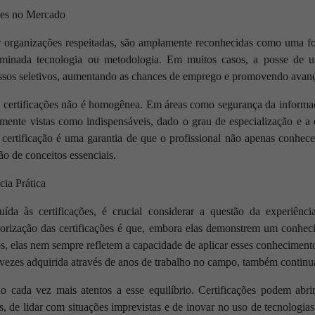
ões no Mercado
or organizações respeitadas, são amplamente reconhecidas como uma f
rminada tecnologia ou metodologia. Em muitos casos, a posse de u
essos seletivos, aumentando as chances de emprego e promovendo avanço
s certificações não é homogênea. Em áreas como segurança da informa
emente vistas como indispensáveis, dado o grau de especialização e a 
certificação é uma garantia de que o profissional não apenas conhec
ão de conceitos essenciais.
cia Prática
uída às certificações, é crucial considerar a questão da experiênci
orização das certificações é que, embora elas demonstrem um conhec
s, elas nem sempre refletem a capacidade de aplicar esses conheciment
 vezes adquirida através de anos de trabalho no campo, também continu
o cada vez mais atentos a esse equilíbrio. Certificações podem abri
, de lidar com situações imprevistas e de inovar no uso de tecnologia