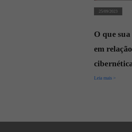
25/09/2023
O que sua
em relação
cibernétic
Leia mais >