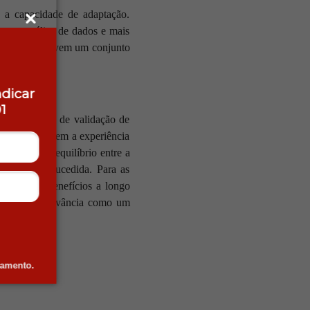
e a capacidade de adaptação.
tos e análise de dados e mais
ações que promovem um conjunto
ndicar
1
omo uma forma de validação de
 não substituem a experiência
é buscar um equilíbrio entre a
ólida e bem-sucedida. Para as
ode trazer benefícios a longo
, mas sua relevância como um
damento.