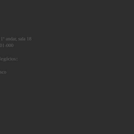
1º andar, sala 18
401-000
egócios::
sco