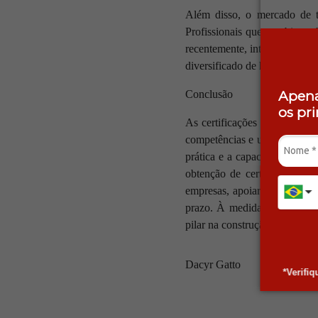
Além disso, o mercado de te
Profissionais que combinam h
recentemente, inteligência ar
diversificado de habilidades 
Apena
Conclusão
os pr
As certificações profissiona
competências e um meio de di
prática e a capacidade de ada
obtenção de certificações e 
empresas, apoiar a certifica
prazo. À medida que o merca
pilar na construção de carrei
Dacyr Gatto
*Verifi