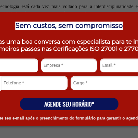
cnologia está cada vez mais voltado para a interdisciplinaridade 
abilidades técnicas com competências em áreas como gestão de proje
tificial estão em alta demanda. Isso sugere que, no futuro, as certific
Sem custos, sem compromisso
podem se tornar mais valorizadas.
s uma boa conversa com especialista para te i
imeiros passos nas Cerificações ISO 27001 e
2770
is têm um papel significativo no mercado de tecnologia, servindo c
ferenciação em um ambiente altamente competitivo. No entanto, elas
ptação a novas situações. Para os profissionais de tecnologia, o ideal 
o acúmulo de experiências reais, a fim de construir uma carreira s
ção contínua de seus funcionários é um investimento estratégico que p
do evolui, o valor das certificações será constantemente reavaliado
ras de sucesso permanecerá.
AGENDE SEU HORÁRIO*
que seu e-mail após o preenchimento do formulário para garantir o agen